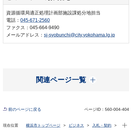
資源循環局適正処理計画部施設課処分地担当
電話：
045-671-2560
ファクス：045-664-9490
メールアドレス：
sj-syobunchi@city.yokohama.lg.jp
開く
関連ページ一覧
前のページに戻る
ページID：560-004-404
現在位
現在位置
横浜市トップページ
ビジネス
入札・契約
プロポーザル等の発注情報
2025年度
委託