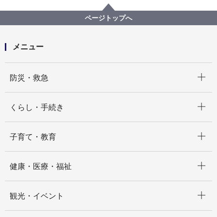
資源循環局
【入札結果掲載】金沢工場焼却灰資源化処理委託（そ
ページトップへ
の２）
メニュー
開く
防災・救急
開く
くらし・手続き
開く
子育て・教育
開く
健康・医療・福祉
開く
観光・イベント
開く