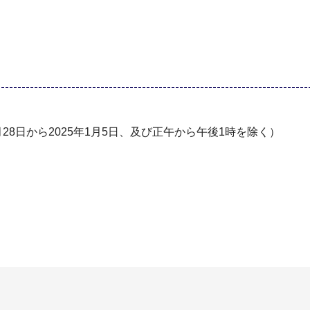
2⽉28⽇から2025年1⽉5⽇、及び正午から午後1時を除く）