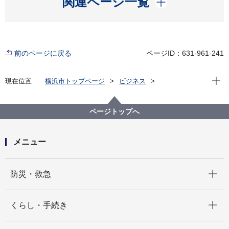
関連ページ一覧
前のページに戻る
ページID：631-961-241
現在位
現在位置
横浜市トップページ
ビジネス
分野別メニュー
建築・都市計画
建築関連手続・法令・許認可
建築基準法に基づく許可・認定・指定等
ページトップへ
防災計画書作成についてのご案内
メニュー
開く
防災・救急
開く
くらし・手続き
開く