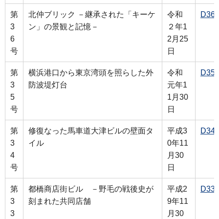
第
北仲ブリック －継承された「キーケ
令和
D36
3
ン」の景観と記憶－
２年1
6
2月25
号
日
第
横浜港口から東京湾頭を照らした外
令和
D35
3
防波堤灯台
元年1
5
1月30
号
日
第
修復なった馬車道大津ビルの壁面タ
平成3
D34
3
イル
0年11
4
月30
号
日
第
都橋商店街ビル －野毛の戦後史が
平成2
D33
3
刻まれた共同店舗
9年11
3
月30