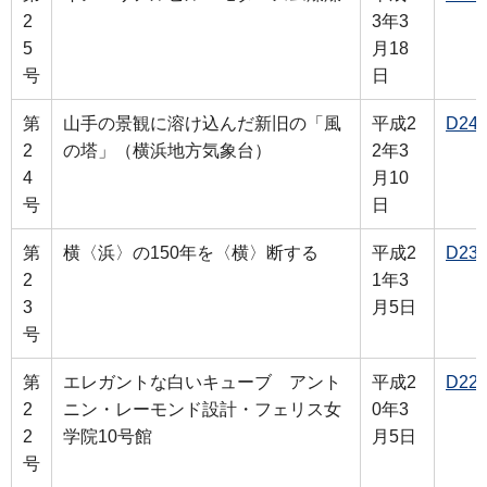
2
3年3
5
月18
号
日
第
山手の景観に溶け込んだ新旧の「風
平成2
D24
2
の塔」（横浜地方気象台）
2年3
4
月10
号
日
第
横〈浜〉の150年を〈横〉断する
平成2
D23
2
1年3
3
月5日
号
第
エレガントな白いキューブ アント
平成2
D22
2
ニン・レーモンド設計・フェリス女
0年3
2
学院10号館
月5日
号