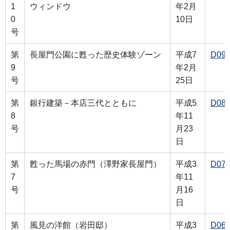
1
ウィンドウ
年2月
0
10日
号
第
長屋門公園に甦った歴史体験ゾーン
平成7
D09
9
年2月
号
25日
第
銀行建築－本店三代とともに
平成5
D08
8
年11
号
月23
日
第
甦った馬場の赤門（澤野家長屋門）
平成3
D07
7
年11
号
月16
日
第
風見の洋館（岩田邸）
平成3
D06