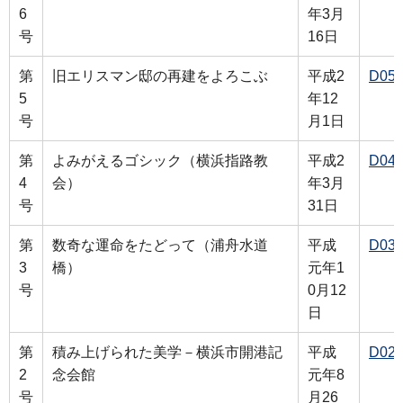
6
年3月
号
16日
第
旧エリスマン邸の再建をよろこぶ
平成2
D05
5
年12
号
月1日
第
よみがえるゴシック（横浜指路教
平成2
D04
4
会）
年3月
号
31日
第
数奇な運命をたどって（浦舟水道
平成
D03
3
橋）
元年1
号
0月12
日
第
積み上げられた美学－横浜市開港記
平成
D02
2
念会館
元年8
号
月26