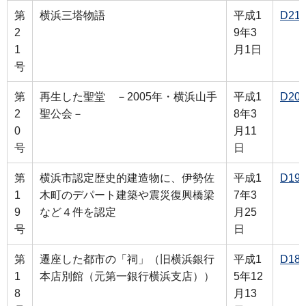
第
横浜三塔物語
平成1
D21
2
9年3
1
月1日
号
第
再生した聖堂 －2005年・横浜山手
平成1
D20
2
聖公会－
8年3
0
月11
号
日
第
横浜市認定歴史的建造物に、伊勢佐
平成1
D19
1
木町のデパート建築や震災復興橋梁
7年3
9
など４件を認定
月25
号
日
第
遷座した都市の「祠」（旧横浜銀行
平成1
D18
1
本店別館（元第一銀行横浜支店））
5年12
8
月13