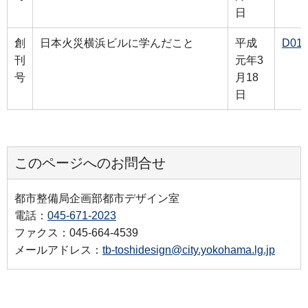
日
創
日本火災横浜ビルに学んだこと
平成
D01
刊
元年3
号
月18
日
このページへのお問合せ
都市整備局企画部都市デザイン室
電話：
045-671-2023
ファクス：045-664-4539
メールアドレス：
tb-toshidesign@city.yokohama.lg.jp