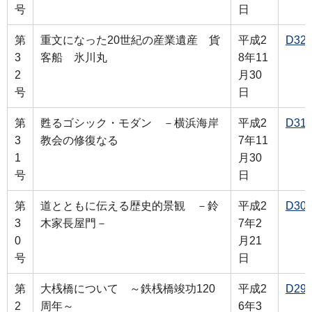
号
日
第
重文になった20世紀の産業遺産 貨
平成2
D32
3
客船 氷川丸
8年11
2
月30
号
日
第
甦るゴシック・モダン －横浜海岸
平成2
D31
3
教会の修復なる
7年11
1
月30
号
日
第
道とともに伝える歴史的景観 －鈴
平成2
D30
3
木家長屋門－
7年2
0
月21
号
日
第
大桟橋について ～鉄桟橋竣功120
平成2
D29
2
周年～
6年3