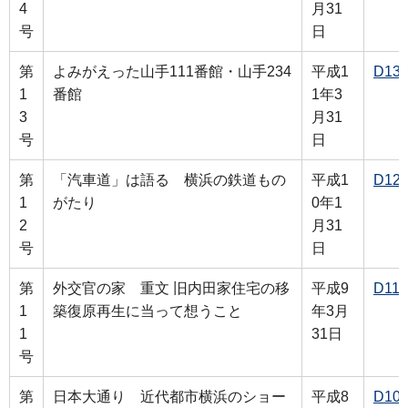
4
月31
号
日
第
よみがえった山手111番館・山手234
平成1
D13
1
番館
1年3
3
月31
号
日
第
「汽車道」は語る 横浜の鉄道もの
平成1
D12
1
がたり
0年1
2
月31
号
日
第
外交官の家 重文 旧内田家住宅の移
平成9
D11
1
築復原再生に当って想うこと
年3月
1
31日
号
第
日本大通り 近代都市横浜のショー
平成8
D10