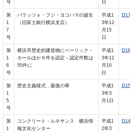
号
日
第
パラッツォ・フジ・ヨコハマの誕生
平成1
D17
1
（旧富士銀行横浜支店）
3年12
7
月15
号
日
第
横浜市歴史的建造物にベーリック・
平成1
D16
1
ホールほか６件を認定－認定件数は
3年11
6
55件に
月10
号
日
第
歴史主義様式，最後の華
平成1
D15
1
3年3
5
月1日
号
第
コンクリート・ルネサンス 横浜情
平成1
D14
1
報文化センター
2年3