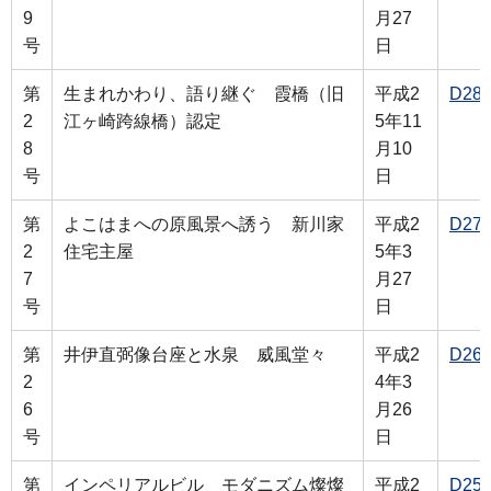
9
月27
号
日
第
生まれかわり、語り継ぐ 霞橋（旧
平成2
D28
2
江ヶ崎跨線橋）認定
5年11
8
月10
号
日
第
よこはまへの原風景へ誘う 新川家
平成2
D27
2
住宅主屋
5年3
7
月27
号
日
第
井伊直弼像台座と水泉 威風堂々
平成2
D26
2
4年3
6
月26
号
日
第
インペリアルビル モダニズム燦燦
平成2
D25