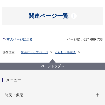
開く
関連ページ一覧
前のページに戻る
ページID：617-689-738
現在位
現在位置
横浜市トップページ
くらし・手続き
まちづくり・環境
都市整備
都市デザイン
歴史を生かしたまちづくり
歴史を生かしたまちづくり横濱新聞
ページトップへ
メニュー
開く
防災・救急
開く