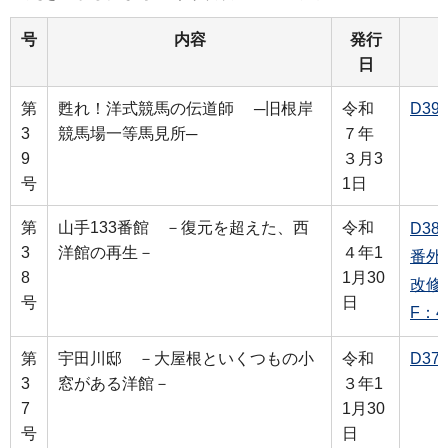
号
内容
発行
日
第
甦れ！洋式競馬の伝道師 ─旧根岸
令和
D39
3
競馬場一等馬見所─
７年
9
３月3
号
1日
第
山手133番館 －復元を超えた、西
令和
D38
3
洋館の再生－
４年1
番外
8
1月30
改修
号
日
F：4
第
宇田川邸 －大屋根といくつもの小
令和
D37
3
窓がある洋館－
３年1
7
1月30
号
日