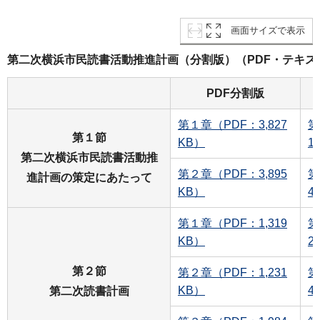
画面サイズで表示
第二次横浜市民読書活動推進計画（分割版）（PDF・テキス
PDF分割版
第１章（PDF：3,827
第
第１節
KB）
1
第二次横浜市民読書活動推
第２章（PDF：3,895
第
進計画の策定にあたって
KB）
4
第１章（PDF：1,319
第
KB）
2
第２節
第２章（PDF：1,231
第
KB）
4
第二次読書計画