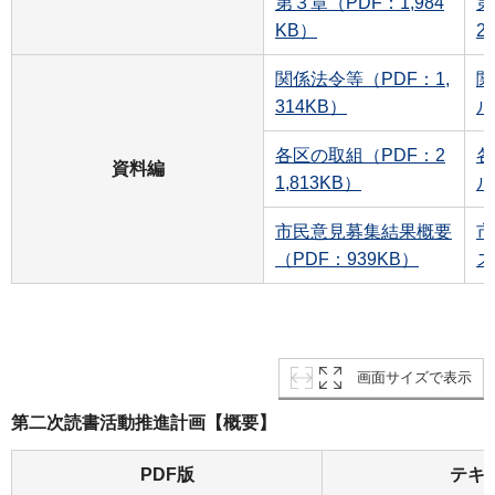
第３章（PDF：1,984
第
KB）
2
関係法令等（PDF：1,
関
314KB）
ル
各区の取組（PDF：2
各
資料編
1,813KB）
ル
市民意見募集結果概要
市
（PDF：939KB）
ス
画面サイズで表示
第二次読書活動推進計画【概要】
PDF版
テキ