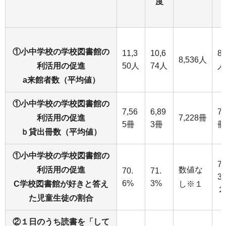
度
①小中学校の学校図書館の
11,3
10,6
8,
8,536人
利活用の促進
50人
74人
人
a来館者数（平均値）
①小中学校の学校図書館の
7,56
6,89
7,
利活用の促進
7,228冊
5冊
3冊
冊
ｂ貸出冊数（平均値）
①小中学校の学校図書館の
79
利活用の促進
数値な
70.
71.
3
6%
3%
C学校図書館が好きと答え
し※１
２
た児童生徒の割合
②１日のうち読書を「して