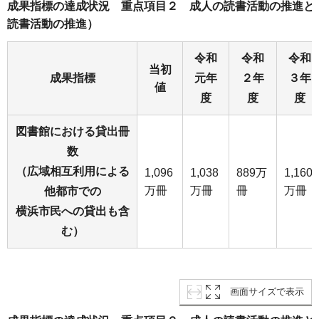
成果指標の達成状況 重点項目２ 成人の読書活動の推進と
読書活動の推進）
令和
令和
令和
当初
成果指標
元年
２年
３年
値
度
度
度
図書館における貸出冊
数
（広域相互利用による
1,096
1,038
889万
1,160
万冊
万冊
冊
万冊
他都市での
横浜市民への貸出も含
む）
画面サイズで表示