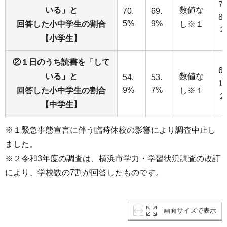
74
いる」と
数値な
70.
69.
8
5%
9%
回答した小中学生の割合
し※１
２
【小学生】
②１日のうち読書を「して
62
いる」と
数値な
54.
53.
1
9%
7%
回答した小中学生の割合
し※１
２
【中学生】
※１緊急事態宣言に伴う臨時休校の影響により調査中止し
ました。
※２令和3年度の調査は、横浜市学力・学習状況調査の改訂
により、学校数の7割が回答したものです。
画面サイズで表示