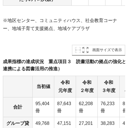
※地区センター、コミュニティハウス、社会教育コーナ
ー、地域子育て支援拠点、地域ケアプラザ
画面サイズで表示
成果指標の達成状況 重点項目３ 読書活動の拠点の強化と
連携による図書活用の推進）
令和
令和
令和
当初値
元年度
２年度
３年度
95,404
87,643
62,208
76,233
83
合計
冊
冊
冊
冊
冊
グループ貸
49,768
47,151
27,201
38,283
48