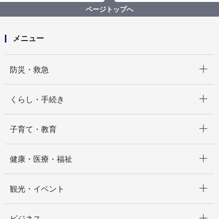
横浜市民の読書活動推進
ページトップへ
第二次横浜市民読書活動推進計画
メニュー
開く
防災・救急
開く
くらし・手続き
開く
子育て・教育
開く
健康・医療・福祉
開く
観光・イベント
開く
ビジネス