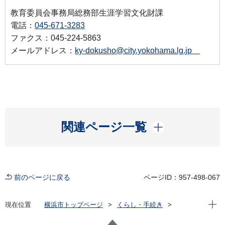
教育委員会事務局総務部生涯学習文化財課
電話：
045-671-3283
ファクス：045-224-5863
メールアドレス：
ky-dokusho@city.yokohama.lg.jp
開く
関連ページ一覧
前のページに戻る
ページID：957-498-067
現在位
現在位置
横浜市トップページ
くらし・手続き
市民協働・学び
生涯学習
その他生涯学習事業
横浜市民の読書活動推進