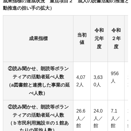
成果指標の達成状況 重点項目２ 成人の読書活動の推進と
動推進の担い手の拡大）
令和
令和
当初
成果指標
元年
２年
値
度
度
②読み聞かせ、朗読等ボラン
956
ティアの活動者延べ人数
4,07
3,63
1
人
2人
0人
（a図書館と連携した事業の延
べ人数）
②読み聞かせ、朗読等ボラン
26.6
24.0
7.1
1
ティアの活動者延べ人数
人／
人／
人／
（ｂ市民利用施設※の１館あ
館
館
館
たりの平均人数）