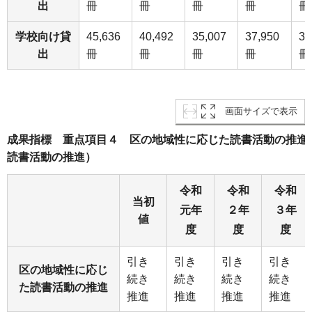
出
冊
冊
冊
冊
冊
学校向け貸
45,636
40,492
35,007
37,950
34
出
冊
冊
冊
冊
冊
画面サイズで表示
成果指標 重点項目４ 区の地域性に応じた読書活動の推進
読書活動の推進）
令和
令和
令和
当初
元年
２年
３年
値
度
度
度
引き
引き
引き
引き
区の地域性に応じ
続き
続き
続き
続き
た読書活動の推進
推進
推進
推進
推進