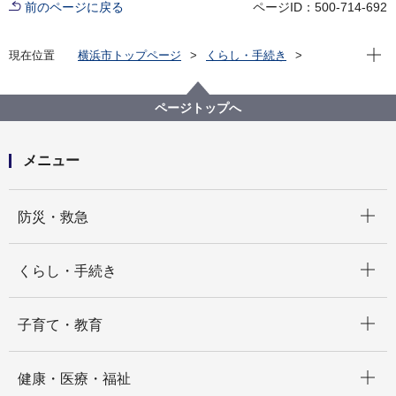
前のページに戻る
ページID：500-714-692
現在位
現在位置
横浜市トップページ
くらし・手続き
市民協働・学び
生涯学習
その他生涯学習事業
横浜市民の読書活動推進
横浜市民の読書活動推進
ページトップへ
【メニュー2】1 バリアフリー図書の紹介
メニュー
開く
防災・救急
開く
くらし・手続き
開く
子育て・教育
開く
健康・医療・福祉