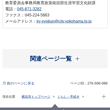
教育委員会事務局教育政策統括部生涯学習文化財課
電話：
045-671-3282
ファクス：045-224-5863
メールアドレス：
ky-syobun@city.yokohama.lg.jp
開く
関連ページ一覧
前のページに戻る
ページID：276-508-088
現在位
現在位置
横浜市トップページ
くらし・手続き
市民協働・学び
生涯学習
その他生涯学習事業
横浜市民の読書活動推進
横浜市民の読書活動推進