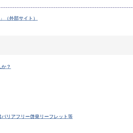
」（外部サイト）
んか？
書バリアフリー啓発リーフレット等