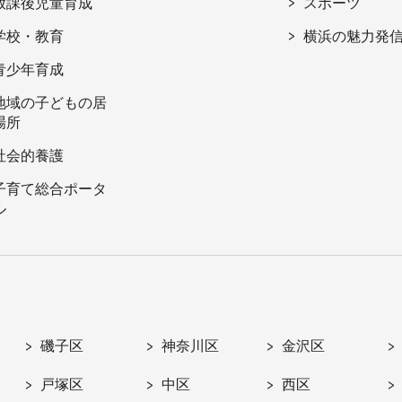
放課後児童育成
スポーツ
学校・教育
横浜の魅力発
青少年育成
地域の子どもの居
場所
社会的養護
子育て総合ポータ
ル
磯子区
神奈川区
金沢区
戸塚区
中区
西区