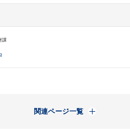
財課
p
開く
関連ページ一覧