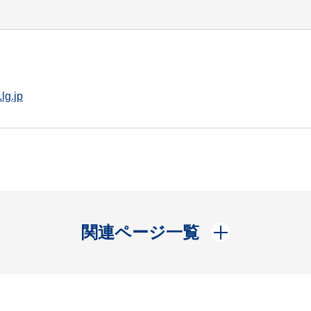
lg.jp
開く
関連ページ一覧