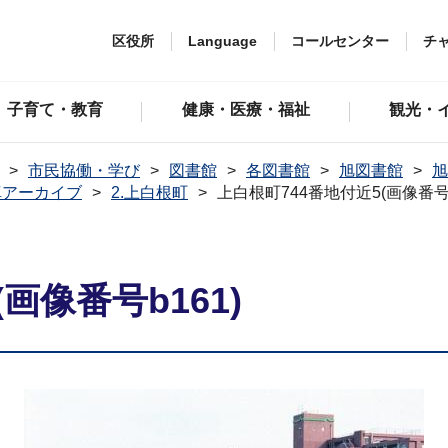
区役所
Language
コールセンター
チ
子育て・教育
健康・医療・福祉
観光・
市民協働・学び
図書館
各図書館
旭図書館
旭
真アーカイブ
2.上白根町
上白根町744番地付近5(画像番号b
画像番号b161)