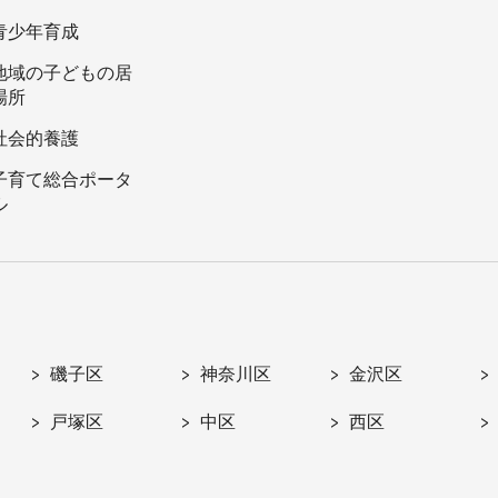
青少年育成
地域の子どもの居
場所
社会的養護
子育て総合ポータ
ル
磯子区
神奈川区
金沢区
戸塚区
中区
西区