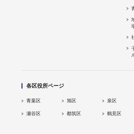
各区役所ページ
青葉区
旭区
泉区
瀬谷区
都筑区
鶴見区