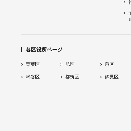
各区役所ページ
青葉区
旭区
泉区
瀬谷区
都筑区
鶴見区