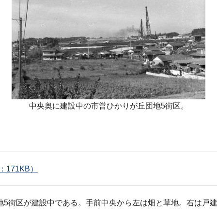
中央奥に建設中の市営ひかりが丘団地5街区。
171KB）
地5街区が建設中である。手前中央から左は畑と草地。右は戸