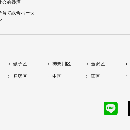
社会的養護
子育て総合ポータ
ル
磯子区
神奈川区
金沢区
戸塚区
中区
西区