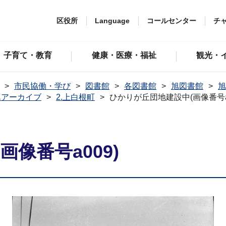
区役所
Language
コールセンター
チ
子育て・教育
健康・医療・福祉
観光・
市民協働・学び
図書館
各図書館
旭図書館
旭
真アーカイブ
2.上白根町
ひかりが丘団地建設中(画像番号a0
像番号a009)