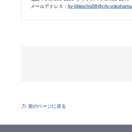
メールアドレス：
ky-libkocho08@city.yokohama.
前のページに戻る