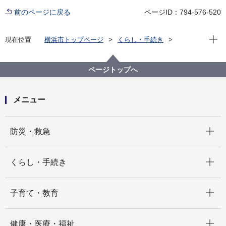
前のページに戻る
ページID：794-576-520
現在位
現在位置
横浜市トップページ
くらし・手続き
市民協働・学び
図書館
各図書館
旭図書館
旭区を知る
よみがえる昭和の街並み 旭区風景写真アーカイブ
ページトップへ
2.上白根町
上白根町774番地付近10(画像番号b031)
メニュー
開く
防災・救急
開く
くらし・手続き
開く
子育て・教育
開く
健康・医療・福祉