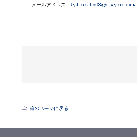
メールアドレス：
ky-libkocho08@city.yokohama.
前のページに戻る