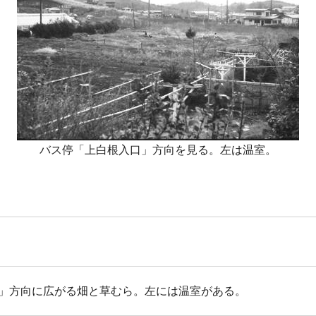
バス停「上白根入口」方向を見る。左は温室。
」方向に広がる畑と草むら。左には温室がある。