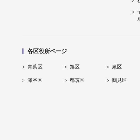
各区役所ページ
青葉区
旭区
泉区
瀬谷区
都筑区
鶴見区