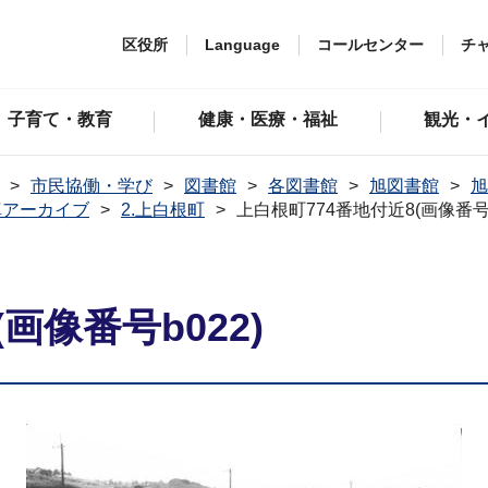
区役所
Language
コールセンター
チ
子育て・教育
健康・医療・福祉
観光・
市民協働・学び
図書館
各図書館
旭図書館
旭
真アーカイブ
2.上白根町
上白根町774番地付近8(画像番号b
画像番号b022)