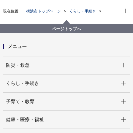
現在位
現在位置
横浜市トップページ
くらし・手続き
市民協働・学び
図書館
各図書館
旭図書館
旭区を知る
よみがえる昭和の街並み 旭区風景写真アーカイブ
ページトップへ
2.上白根町
上白根稲荷社付近2(画像番号b068)
メニュー
開く
防災・救急
開く
くらし・手続き
開く
子育て・教育
開く
健康・医療・福祉
開く