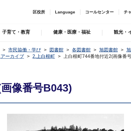
区役所
Language
コールセンター
チ
子育て・教育
健康・医療・福祉
観光・
市民協働・学び
図書館
各図書館
旭図書館
旭
真アーカイブ
2.上白根町
上白根町744番地付近2(画像番号B
画像番号B043)