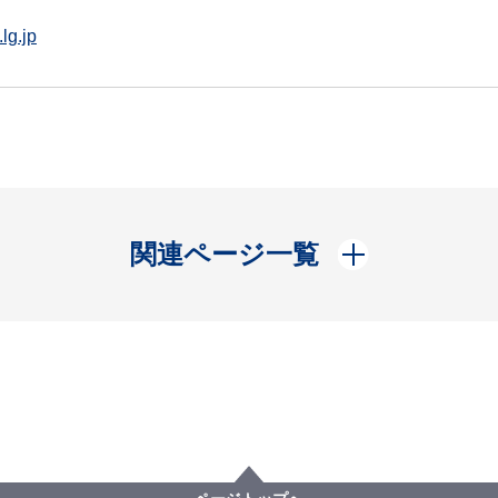
lg.jp
開く
関連ページ一覧