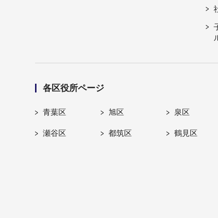
各区役所ページ
青葉区
旭区
泉区
瀬谷区
都筑区
鶴見区