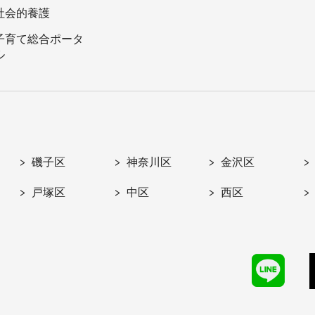
社会的養護
子育て総合ポータ
ル
磯子区
神奈川区
金沢区
戸塚区
中区
西区