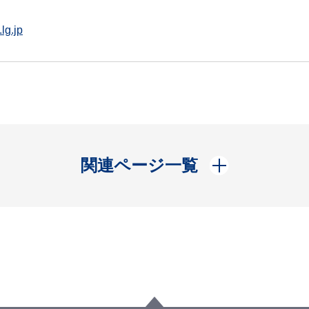
lg.jp
開く
関連ページ一覧