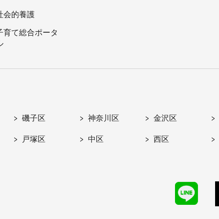
社会的養護
子育て総合ポータ
ル
磯子区
神奈川区
金沢区
戸塚区
中区
西区