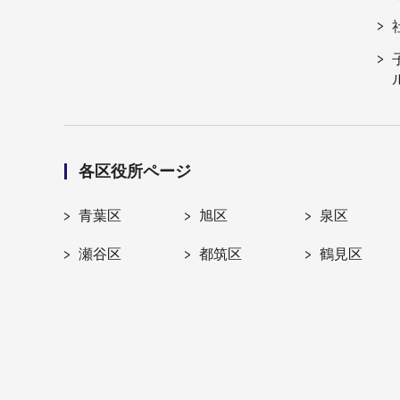
各区役所ページ
青葉区
旭区
泉区
瀬谷区
都筑区
鶴見区