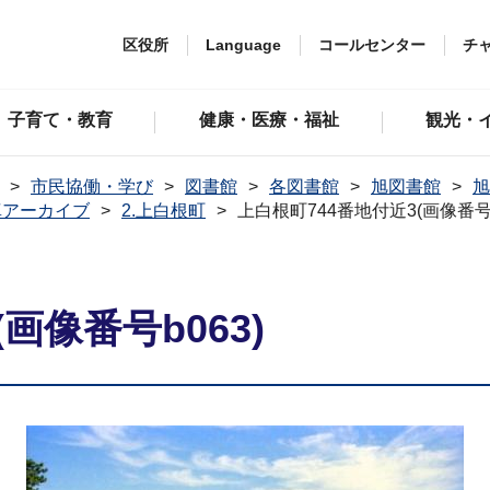
区役所
Language
コールセンター
チ
子育て・教育
健康・医療・福祉
観光・
市民協働・学び
図書館
各図書館
旭図書館
旭
真アーカイブ
2.上白根町
上白根町744番地付近3(画像番号b
画像番号b063)