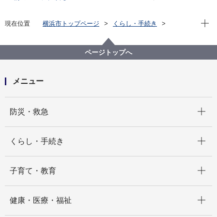
現在位
現在位置
横浜市トップページ
くらし・手続き
市民協働・学び
図書館
各図書館
旭図書館
旭区を知る
よみがえる昭和の街並み 旭区風景写真アーカイブ
ページトップへ
2.上白根町
ひかりが丘団地(画像番号a010)
メニュー
開く
防災・救急
開く
くらし・手続き
開く
子育て・教育
開く
健康・医療・福祉