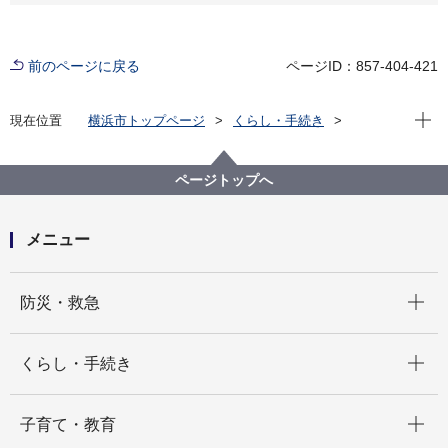
前のページに戻る
ページID：857-404-421
現在位
現在位置
横浜市トップページ
くらし・手続き
市民協働・学び
図書館
各図書館
旭図書館
旭区を知る
よみがえる昭和の街並み 旭区風景写真アーカイブ
ページトップへ
2.上白根町
都岡高校付近(画像番号b119)
メニュー
開く
防災・救急
開く
くらし・手続き
開く
子育て・教育