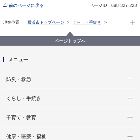
前のページに戻る
ページID：688-327-223
現在位
現在位置
横浜市トップページ
くらし・手続き
市民協働・学び
図書館
各図書館
旭図書館
旭区を知る
よみがえる昭和の街並み 旭区風景写真アーカイブ
ページトップへ
2.上白根町
ひかりが丘団地建設工事2(画像番号a005)
メニュー
開く
防災・救急
開く
くらし・手続き
開く
子育て・教育
開く
健康・医療・福祉