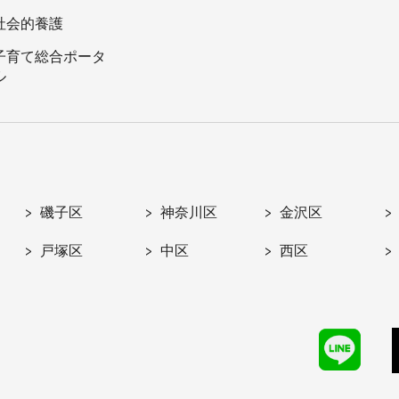
社会的養護
子育て総合ポータ
ル
磯子区
神奈川区
金沢区
戸塚区
中区
西区