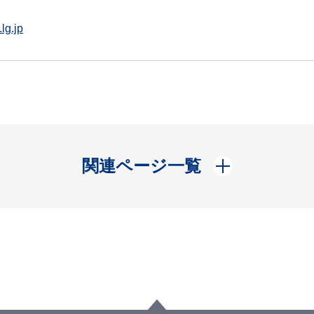
lg.jp
開く
関連ページ一覧