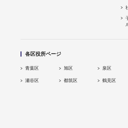
各区役所ページ
青葉区
旭区
泉区
瀬谷区
都筑区
鶴見区