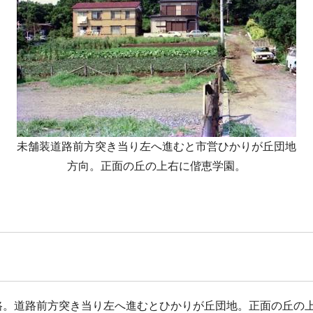
未舗装道路前方突き当り左へ進むと市営ひかりが丘団地
方向。正面の丘の上右に偕恵学園。
路。道路前方突き当り左へ進むとひかりが丘団地。正面の丘の