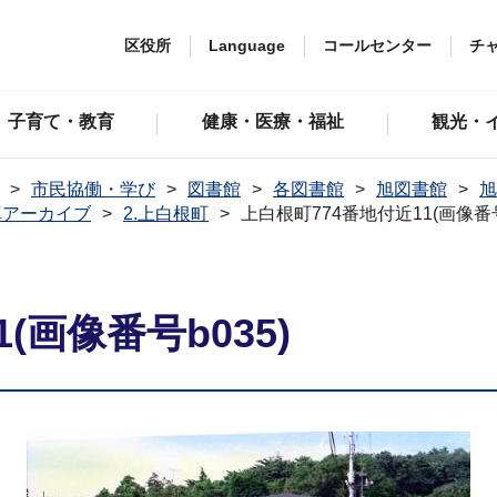
区役所
Language
コールセンター
チ
子育て・教育
健康・医療・福祉
観光・
市民協働・学び
図書館
各図書館
旭図書館
旭
真アーカイブ
2.上白根町
上白根町774番地付近11(画像番号
(画像番号b035)