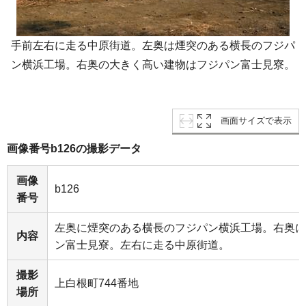
手前左右に走る中原街道。左奥は煙突のある横長のフジパ
ン横浜工場。右奥の大きく高い建物はフジパン富士見寮。
画面サイズで表示
画像番号b126の撮影データ
画像
b126
番号
左奥に煙突のある横長のフジパン横浜工場。右奥に
内容
ン富士見寮。左右に走る中原街道。
撮影
上白根町744番地
場所