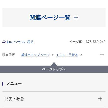
開く
関連ページ一覧
前のページに戻る
ページID：373-560-249
現在位
現在位置
横浜市トップページ
くらし・手続き
市民協働・学び
図書館
各図書館
旭図書館
旭区を知る
よみがえる昭和の街並み 旭区風景写真アーカイブ
ページトップへ
2.上白根町
バス停「上白根入口」付近15(画像番号b126)
メニュー
開く
防災・救急