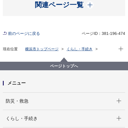
開く
関連ページ一覧
前のページに戻る
ページID：381-196-474
現在位
現在位置
横浜市トップページ
くらし・手続き
市民協働・学び
図書館
各図書館
旭図書館
旭区を知る
よみがえる昭和の街並み 旭区風景写真アーカイブ
ページトップへ
2.上白根町
上白根町744番地付近(画像番号b021)
メニュー
開く
防災・救急
開く
くらし・手続き