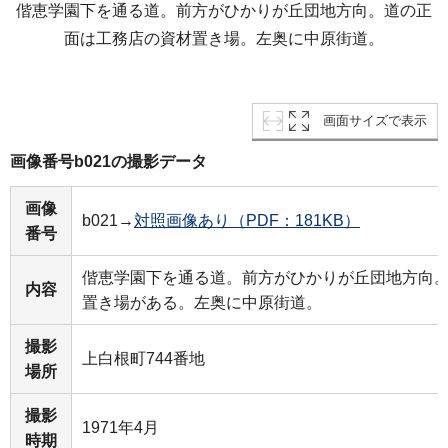
偕恵学園下を通る道。前方がひかりが丘団地方向。道の正
面は工務店の資材置き場。左奥に中原街道。
画面サイズで表示
画像番号b021の撮影データ
画像
b021→
対照画像あり（PDF：181KB）
番号
偕恵学園下を通る道。前方がひかりが丘団地方向
内容
置き場がある。左奥に中原街道。
撮影
上白根町744番地
場所
撮影
1971年4月
時期