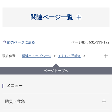
開く
関連ページ一覧
前のページに戻る
ページID：531-399-172
現在位
現在位置
横浜市トップページ
くらし・手続き
市民協働・学び
図書館
各図書館
旭図書館
旭区を知る
よみがえる昭和の街並み 旭区風景写真アーカイブ
ページトップへ
2.上白根町
老人ホーム白寿荘(画像番号a097)
メニュー
開く
防災・救急