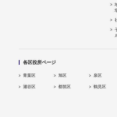
各区役所ページ
青葉区
旭区
泉区
瀬谷区
都筑区
鶴見区