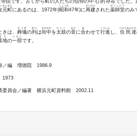
た
寺院
です。
古
くから
町
の
人
たちの
信仰
の
中心的
存在
でした。
い
もとまち
しょうわ
さいけん
やくしどう
在
元町
にあるのは、1972年(
昭和
47年)に
再建
された
薬師堂
のみ
そうぎ
れつ
まちなか
たいこ
おと
あ
こうしん
じゅうみん
たち
ときは、
葬儀
の
列
は
街中
を
太鼓
の
音
に
合
わせて
行進
し、
住民
達
ぼち
いちぶ
墓地
の
一部
です。
編 増徳院 1986.9
973
員会／編著 横浜元町資料館 2002.11