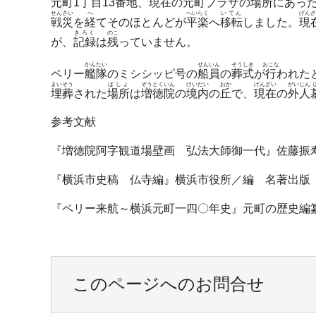
元町
1丁目13番地、
現在
の
元町
プラザの
場所
にあっ
せんさい
へ
へいらく
いてん
げんざ
戦災
を
経
てそのほとんどが
平楽
へ
移転
しました。
現
きろく
のこ
が、
記録
は
残
っていません。
かんたい
せんいん
そうしき
おこな
ペリー
艦隊
のミシシッピ号の
船員
の
葬式
が
行
われた
まいそう
ばしょ
ぞうとくいん
けいだい
おか
げんざい
がいじん
埋葬
された
場所
は
増徳院
の
境内
の
丘
で、
現在
の
外人
参考文献
『増徳院阿字観道場壁画 弘法大師御一代』佐藤振寿／
『横浜市史稿 仏寺編』横浜市役所／編 名著出版 1
『ペリー来航～横浜元町一四〇年史』元町の歴史編纂委
このページへのお問合せ