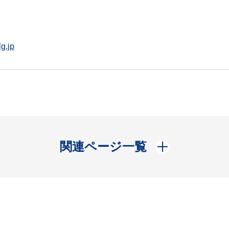
g.jp
開く
関連ページ一覧