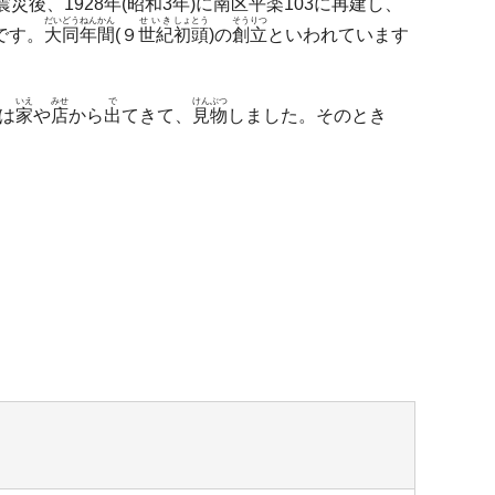
震災後
、1928年(
昭和
3年)に
南区
平楽
103に
再建
し、
だいどう
ねんかん
せいき
しょとう
そうりつ
です。
大同
年間
(９
世紀
初頭
)の
創立
といわれています
いえ
みせ
で
けんぶつ
は
家
や
店
から
出
てきて、
見物
しました。そのとき