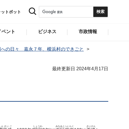
ャットボット
イベント
ビジネス
市政情報
国への日々 嘉永７年、横浜村のできごと
最終更新日 2024年4月17日
しんさいご
しょうわ
みなみく
へいらく
さいけん