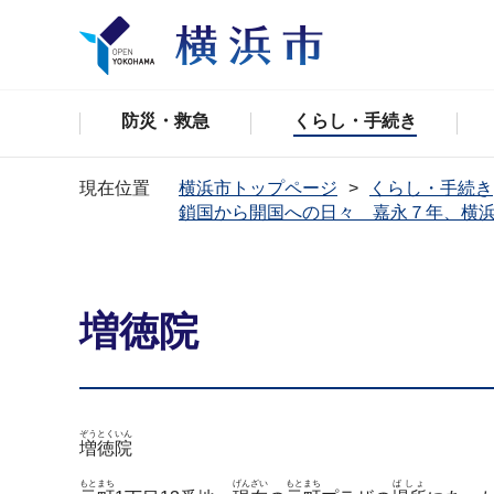
防災・救急
くらし・手続き
現在位置
横浜市トップページ
くらし・手続き
鎖国から開国への日々 嘉永７年、横
増徳院
ぞうとくいん
増徳院
もとまち
げんざい
もとまち
ばしょ