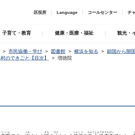
区役所
Language
コールセンター
チ
子育て・教育
健康・医療・福祉
観光・
市民協働・学び
図書館
横浜を知る
鎖国から開
浜村のできごと【目次】
増徳院
じいん
ふる
まち
ひと
しんこう
ちゅうしんてき
そんざい