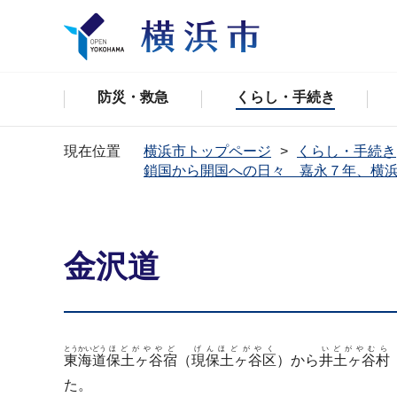
防災・救急
くらし・手続き
現在位置
横浜市トップページ
くらし・手続き
鎖国から開国への日々 嘉永７年、横
金沢道
とうかいどう
ほどがややど
げんほどがやく
いどがやむら
東海道
保土ヶ谷宿
（
現保土ヶ谷区
）から
井土ヶ谷村
た。