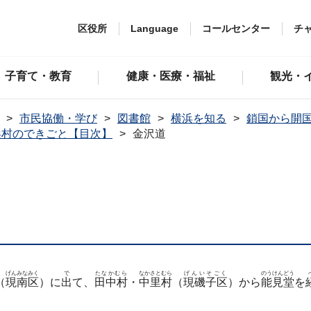
区役所
Language
コールセンター
チ
子育て・教育
健康・医療・福祉
観光・
市民協働・学び
図書館
横浜を知る
鎖国から開
浜村のできごと【目次】
金沢道
げんみなみく
で
たなかむら
なかさとむら
げんいそごく
のうけんどう
（
現南区
）に
出
て、
田中村
・
中里村
（
現磯子区
）から
能見堂
を