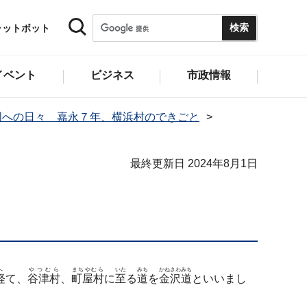
ャットボット
イベント
ビジネス
市政情報
国への日々 嘉永７年、横浜村のできごと
最終更新日 2024年8月1日
へ
やつむら
まちやむら
いた
みち
かねさわみち
経
て、
谷津村
、
町屋村
に
至
る
道
を
金沢道
といいまし