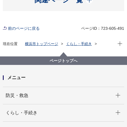
前のページに戻る
ページID：723-605-491
現在位
現在位置
横浜市トップページ
くらし・手続き
戸籍・税・保険
税金
横浜市の市税
個人の市民税・県民税
令和８年度税制改正（さらなる年収の壁への対応）の
ページトップへ
よくある質問
メニュー
開く
防災・救急
開く
くらし・手続き
開く