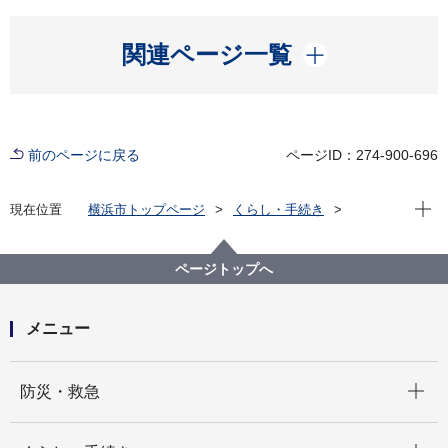
開く
関連ページ一覧
前のページに戻る
ページID：274-900-696
現在位
現在位置
横浜市トップページ
くらし・手続き
戸籍・税・保険
届出・証明（戸籍・住民票など）
戸籍・住民票・印鑑登録・マイナンバーカード
ページトップへ
戸籍・住民票・印鑑登録などの証明発行
住民票の写しの広域交付
メニュー
開く
防災・救急
開く