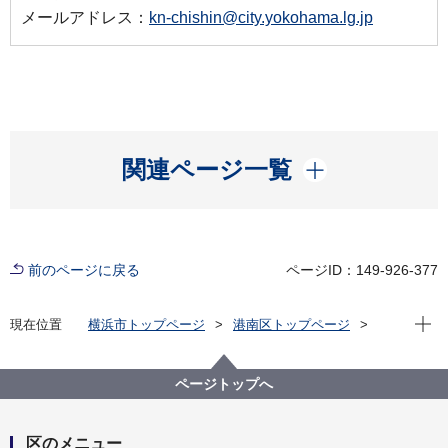
メールアドレス：
kn-chishin@city.yokohama.lg.jp
開く
関連ページ一覧
前のページに戻る
ページID：149-926-377
現在位
現在位置
横浜市トップページ
港南区トップページ
くらし・手続き
住まい・暮らし
ごみ・リサイクル
ごみと資源
ページトップへ
区のメニュー