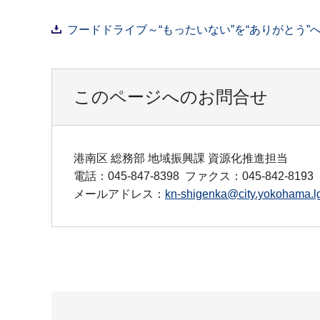
フードドライブ～“もったいない”を“ありがとう”へ
このページへのお問合せ
港南区 総務部 地域振興課 資源化推進担当
電話：045-847-8398
ファクス：045-842-8193
メールアドレス：
kn-shigenka@city.yokohama.lg