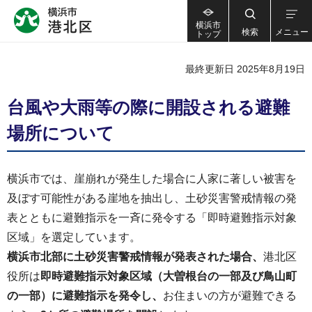
横浜市
検索
メニュー
トップ
最終更新日 2025年8月19日
台風や大雨等の際に開設される避難
場所について
横浜市では、崖崩れが発生した場合に人家に著しい被害を
及ぼす可能性がある崖地を抽出し、土砂災害警戒情報の発
表とともに避難指示を一斉に発令する「即時避難指示対象
区域」を選定しています。
横浜市北部に土砂災害警戒情報が発表された場合、
港北区
役所は
即時避難指示対象区域（大曽根台の一部及び鳥山町
の一部）に避難指示を発令し、
お住まいの方が避難できる