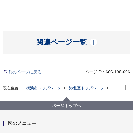
開く
関連ページ一覧
前のページに戻る
ページID：666-198-696
現在位
現在位置
横浜市トップページ
港北区トップページ
防災・防犯
防災・災害
台風や大雨等の際に開設される避難場所について
ページトップへ
区のメニュー