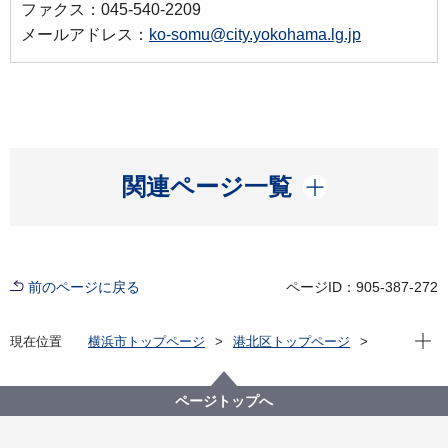
ファクス：045-540-2209
メールアドレス：
ko-somu@city.yokohama.lg.jp
開く
関連ページ一覧
前のページに戻る
ページID：905-387-272
現在位
現在位置
横浜市トップページ
港北区トップページ
防災・防犯
防災・災害
緊急時情報伝達システム
ページトップへ