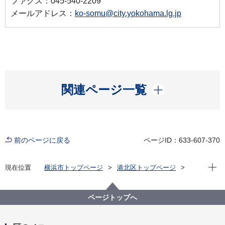
ファクス：045-540-2209
メールアドレス：
ko-somu@city.yokohama.lg.jp
開く
関連ページ一覧
前のページに戻る
ページID：633-607-370
現在位
現在位置
横浜市トップページ
港北区トップページ
防災・防犯
防災・災害
「地域防災拠点」開設・運営マニュアル
ページトップへ