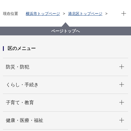
現在位
現在位置
横浜市トップページ
港北区トップページ
防災・防犯
防災・災害
港北区仏教会との協定締結について
ページトップへ
区のメニュー
開く
防災・防犯
開く
くらし・手続き
開く
子育て・教育
開く
健康・医療・福祉