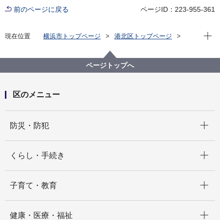
前のページに戻る
ページID：223-955-361
現在位
現在位置
横浜市トップページ
港北区トップページ
防災・防犯
防災・災害
港北区がけ地相談会（※令和８年度の申込受付は終了
しました）
ページトップへ
区のメニュー
開く
防災・防犯
開く
くらし・手続き
開く
子育て・教育
開く
健康・医療・福祉