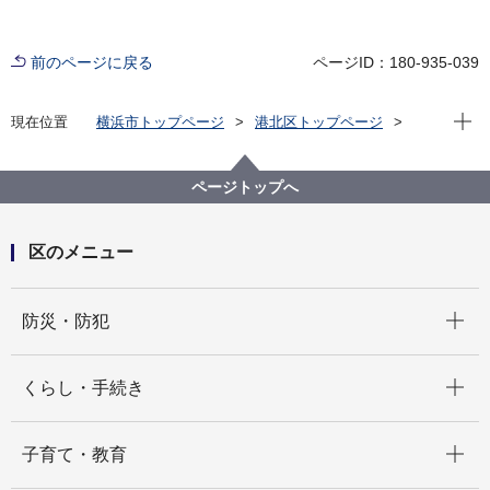
前のページに戻る
ページID：180-935-039
現在位
現在位置
横浜市トップページ
港北区トップページ
防災・防犯
防災・災害
港北区防災計画
ページトップへ
区のメニュー
開く
防災・防犯
開く
くらし・手続き
開く
子育て・教育