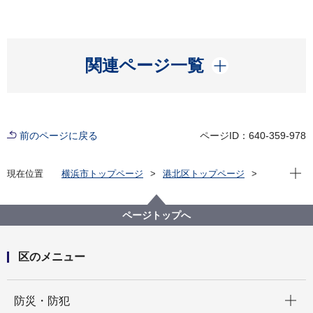
開く
関連ページ一覧
前のページに戻る
ページID：640-359-978
現在位
現在位置
横浜市トップページ
港北区トップページ
防災・防犯
防災・災害
災害への備え
ページトップへ
区のメニュー
開く
防災・防犯