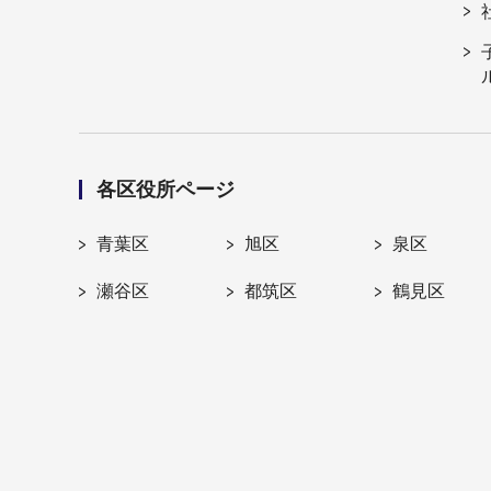
各区役所ページ
青葉区
旭区
泉区
瀬谷区
都筑区
鶴見区