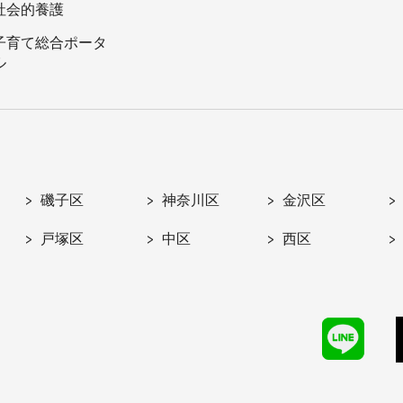
社会的養護
子育て総合ポータ
ル
磯子区
神奈川区
金沢区
戸塚区
中区
西区