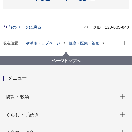
前のページに戻る
ページID：129-835-840
現在位
現在位置
横浜市トップページ
健康・医療・福祉
健康・医療
市立病院
横浜市立脳卒中・神経脊椎センター
お知らせ
６月13日にお知らせした新型コロナウイルス感染症の
ページトップへ
終息について（6月21日現在）
メニュー
開く
防災・救急
開く
くらし・手続き
開く