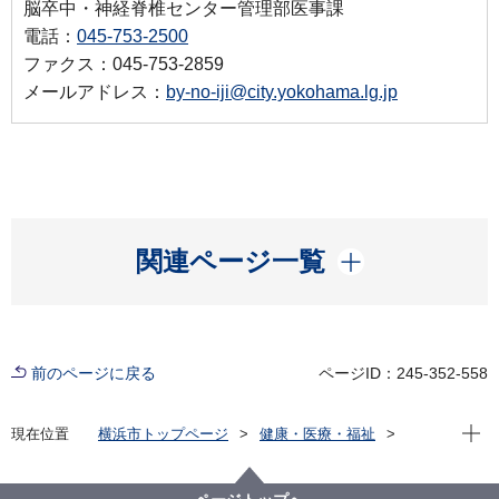
脳卒中・神経脊椎センター管理部医事課
電話：
045-753-2500
ファクス：045-753-2859
メールアドレス：
by-no-iji@city.yokohama.lg.jp
開く
関連ページ一覧
前のページに戻る
ページID：245-352-558
現在位
現在位置
横浜市トップページ
健康・医療・福祉
健康・医療
市立病院
横浜市立脳卒中・神経脊椎センター
お知らせ
脳ドック・もの忘れドックの料金改定について