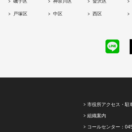
磯子区
神奈川区
金沢区
戸塚区
中区
西区
市役所アクセス・駐
組織案内
コールセンター：045-6