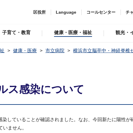
区役所
Language
コールセンター
チ
子育て・教育
健康・医療・福祉
観光・
祉
健康・医療
市立病院
横浜市立脳卒中・神経脊椎
て
ルス感染について
感染していることが確認されました。なお、今回新たに陽性が
ていません。