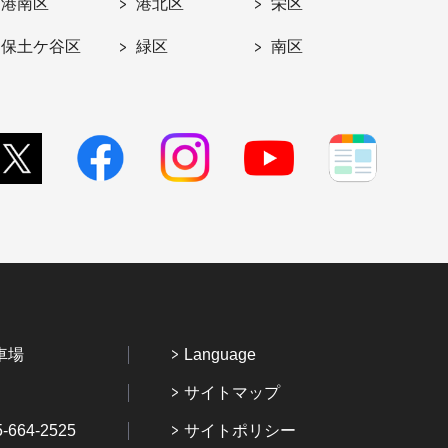
港南区
港北区
栄区
保土ケ谷区
緑区
南区
車場
Language
サイトマップ
64-2525
サイトポリシー