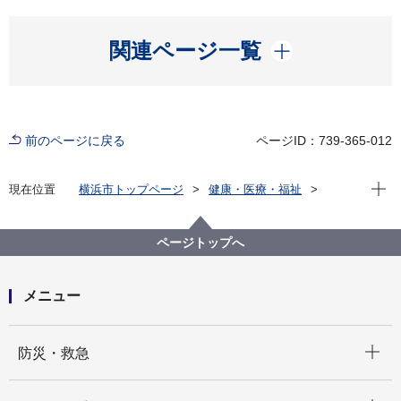
開く
関連ページ一覧
前のページに戻る
ページID：739-365-012
現在位
現在位置
横浜市トップページ
健康・医療・福祉
健康・医療
市立病院
横浜市立脳卒中・神経脊椎センター
お知らせ
新型コロナウイルス感染症発生について(9月28日12時
ページトップへ
現在)
メニュー
開く
防災・救急
開く