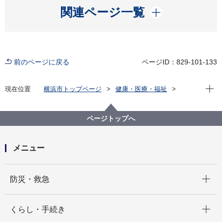
開く
関連ページ一覧
前のページに戻る
ページID：829-101-133
現在位
現在位置
横浜市トップページ
健康・医療・福祉
健康・医療
市立病院
横浜市立脳卒中・神経脊椎センター
お知らせ
新型コロナウイルス感染症発生について(7月19日16時
ページトップへ
現在）
メニュー
開く
防災・救急
開く
くらし・手続き