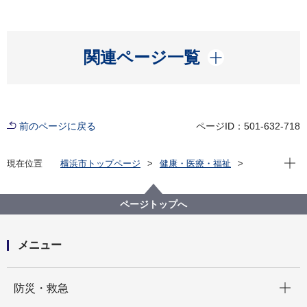
開く
関連ページ一覧
前のページに戻る
ページID：501-632-718
現在位
現在位置
横浜市トップページ
健康・医療・福祉
健康・医療
市立病院
横浜市立脳卒中・神経脊椎センター
お知らせ
新型コロナウイルス感染症発生について(9月25日17時
ページトップへ
現在)
メニュー
開く
防災・救急