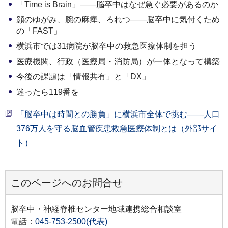
「Time is Brain」――脳卒中はなぜ急ぐ必要があるのか
顔のゆがみ、腕の麻痺、ろれつ――脳卒中に気付くため
の「FAST」
横浜市では31病院が脳卒中の救急医療体制を担う
医療機関、行政（医療局・消防局）が一体となって構築
今後の課題は「情報共有」と「DX」
迷ったら119番を
「脳卒中は時間との勝負」に横浜市全体で挑む――人口
376万人を守る脳血管疾患救急医療体制とは（外部サイ
ト）
このページへのお問合せ
脳卒中・神経脊椎センター地域連携総合相談室
電話：
045-753-2500(代表)