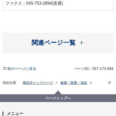
ファクス：045-753-2894(直通)
開く
関連ページ一覧
前のページに戻る
ページID：357-173-994
現在位
現在位置
横浜市トップページ
健康・医療・福祉
健康・医療
市立病院
横浜市立脳卒中・神経脊椎センター
お知らせ
「Medical Note News&Journal」に、城倉病院長のイン
ページトップへ
タビュー記事が掲載されました。
メニュー