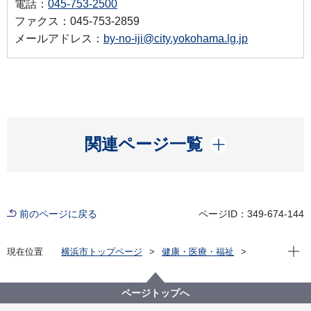
電話：
045-753-2500
ファクス：045-753-2859
メールアドレス：
by-no-iji@city.yokohama.lg.jp
開く
関連ページ一覧
前のページに戻る
ページID：349-674-144
現在位
現在位置
横浜市トップページ
健康・医療・福祉
健康・医療
市立病院
横浜市立脳卒中・神経脊椎センター
お知らせ
文書料の改定について
ページトップへ