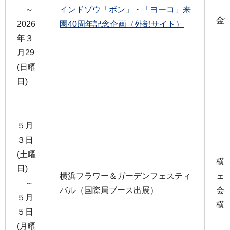
～
インドゾウ「ボン」・「ヨーコ」来
金
2026
園40周年記念企画（外部サイト）
年３
月29
(日曜
日)
５月
３日
(土曜
横
日)
横浜フラワー＆ガーデンフェスティ
ェ
～
バル（国際局ブース出展）
会
５月
横
５日
(月曜