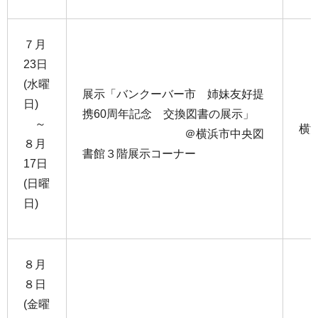
７月
23日
(水曜
展示「バンクーバー市 姉妹友好提
日)
携60周年記念 交換図書の展示」
～
横
＠横浜市中央図
８月
書館３階展示コーナー
17日
(日曜
日)
８月
８日
(金曜