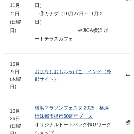
11月
日）
２日
④カナダ（10月27日～11月２
(日曜
日）
日)
＠JICA横浜 ポ
ートテラスカフェ
10月
９日
おはなしおもちゃばこ インド（外
中
(木曜
部サイト）
日)
横浜マラソンフェスタ 2025 横浜
10月
姉妹都市提携60周年ブース
26日
横
オリジナルトートバッグ作りワーク
(日曜
ショップ
日)