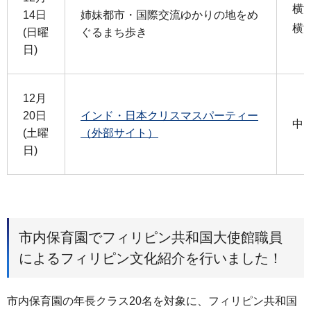
横
14日
姉妹都市・国際交流ゆかりの地をめ
横
(日曜
ぐるまち歩き
日)
12月
20日
インド・日本クリスマスパーティー
中
(土曜
（外部サイト）
日)
市内保育園でフィリピン共和国大使館職員
によるフィリピン文化紹介を行いました！
市内保育園の年長クラス20名を対象に、フィリピン共和国