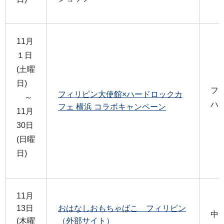
11月
１日
(土曜
日)
フ
フィリピン大使館×ハードロックカ
～
ハ
フェ 横浜 コラボキャンペーン
11月
30日
(日曜
日)
11月
13日
おはなしおもちゃばこ フィリピン
中
(木曜
（外部サイト）