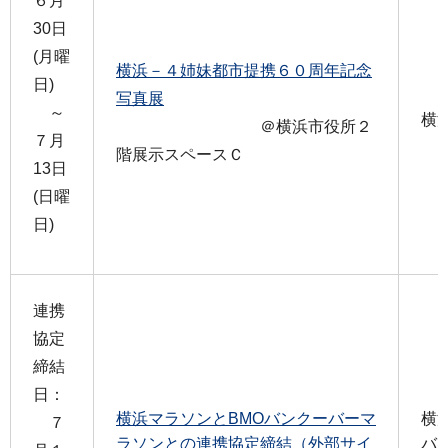
６月
30日
(月曜
横浜－４姉妹都市提携６０周年記念
日)
写真展
～
横
＠横浜市役所２
７月
階展示スペースＣ
13日
(日曜
日)
連携
協定
締結
日：
横浜マラソンとBMOバンクーバーマ
横
７
ラソンとの連携協定締結（外部サイ
バ