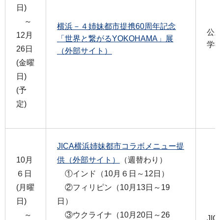
日)
～
横浜－４姉妹都市提携60周年記念
公
12月
「世界と繋がるYOKOHAMA」展
学
26日
（外部サイト）
(金曜
日)
(予
定)
JICA横浜姉妹都市コラボメニュー提
10月
供（外部サイト）
（週替わり）
６日
①インド（10月６日～12日）
(月曜
②フィリピン（10月13日～19
日)
日）
～
③ウクライナ（10月20日～26
JI