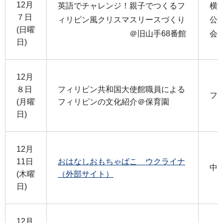
12月
英語でチャレンジ！親子でつくるフ
横
７日
ィリピン風クリスマスリースづくり
公
(日曜
＠旧山手68番館
会
日)
12月
８日
フィリピン共和国大使館職員による
フ
(月曜
フィリピンの文化紹介＠保育園
日)
12月
11日
おはなしおもちゃばこ ウクライナ
中
(木曜
（外部サイト）
日)
12月