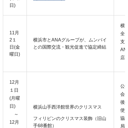
日)
横
11月
全
2１
横浜市とANAグループが、ムンバイ
支
日(金
との国際交流・観光促進で協定締結
A
曜日)
店
12月
公
１日
会
(月曜
後
日)
横浜山手西洋館世界のクリスマス
使
～
協
フィリピンのクリスマス装飾（旧山
12月
手68番館）
局