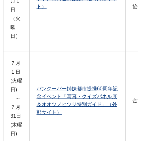
月１
ト）
協
日
（火
曜
日）
７月
１日
(火曜
バンクーバー姉妹都市提携60周年記
日)
念イベント「写真・クイズパネル展
～
金
＆オオツノヒツジ特別ガイド」（外
７月
部サイト）
31日
(木曜
日)