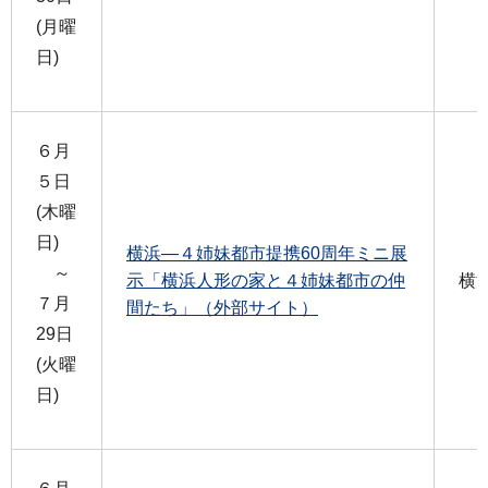
(月曜
日)
６月
５日
(木曜
日)
横浜―４姉妹都市提携60周年ミニ展
～
示「横浜人形の家と４姉妹都市の仲
横
７月
間たち」（外部サイト）
29日
(火曜
日)