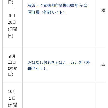
日)
横浜－４姉妹都市提携60周年 記念
～
横
写真展（外部サイト）
９月
28日
(日曜
日)
９月
11日
おはなしおもちゃばこ カナダ（外
中
(木曜
部サイト）
日)
10月
１日
(水曜