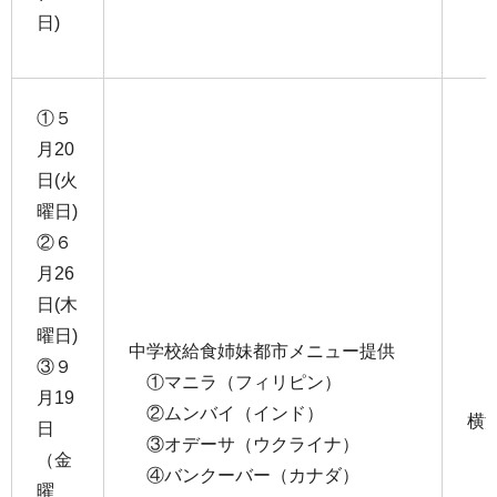
日)
①５
月20
日(火
曜日)
②６
月26
日(木
曜日)
中学校給食姉妹都市メニュー提供
③９
①マニラ（フィリピン）
月19
②ムンバイ（インド）
横
日
③オデーサ（ウクライナ）
（金
④バンクーバー（カナダ）
曜