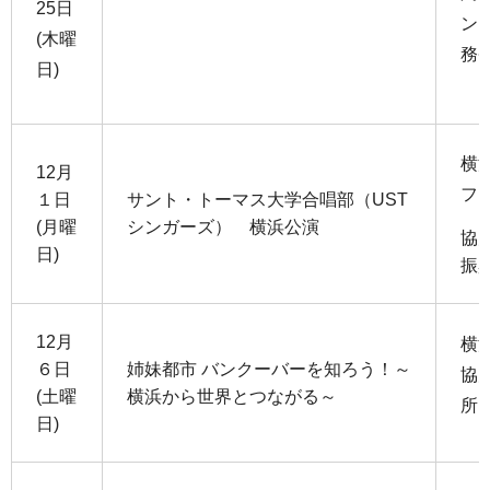
25日
ン
(木曜
務
日)
横
12月
フ
１日
サント・トーマス大学合唱部（UST
(月曜
シンガーズ） 横浜公演
協
日)
振
12月
横
６日
姉妹都市 バンクーバーを知ろう！～
協
(土曜
横浜から世界とつながる～
所
日)