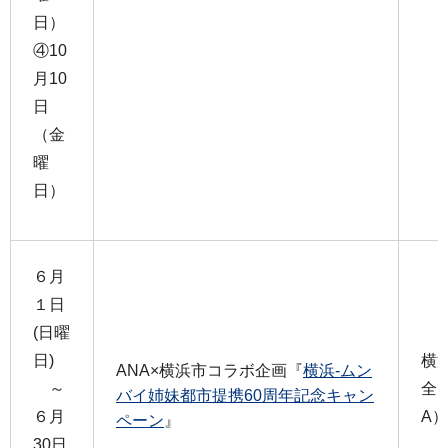
日）
④10
月10
日
（金
曜
日）
６月
１日
(日曜
日)
横
ANA×横浜市コラボ企画『
横浜-ムン
～
全
バイ姉妹都市提携60周年記念キャン
６月
A）
ペーン
』
30日