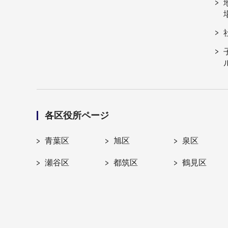
各区役所ページ
青葉区
旭区
泉区
瀬谷区
都筑区
鶴見区