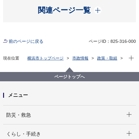
開く
関連ページ一覧
前のページに戻る
ページID：825-316-000
現在位
現在位置
横浜市トップページ
市政情報
政策・取組
国際事業
次世代育成の取組
市内大学生向け国際キャリア講演会
第３回第１部 国際連合事務局政務平和構築局
ページトップへ
（DPPA） 倉持奈央子様 講演（2021年12月11日）
メニュー
開く
防災・救急
開く
くらし・手続き