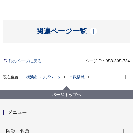
開く
関連ページ一覧
前のページに戻る
ページID：958-305-734
現在位
現在位置
横浜市トップページ
市政情報
広報・広聴・報道
記者発表
消防局
記者発表 2022年度
令和５年度消防局予算概要について
ページトップへ
メニュー
開く
防災・救急