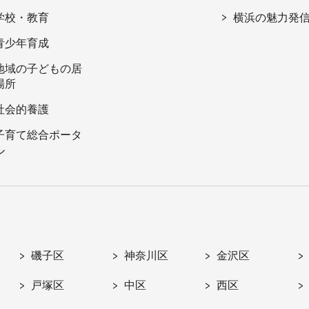
学校・教育
横浜の魅力発
青少年育成
地域の子どもの居
場所
社会的養護
子育て総合ポータ
ル
磯子区
神奈川区
金沢区
戸塚区
中区
西区