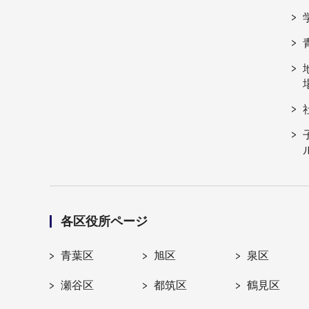
各区役所ページ
青葉区
旭区
泉区
瀬谷区
都筑区
鶴見区