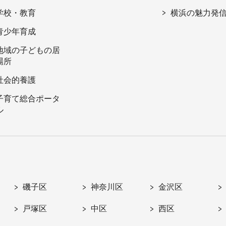
学校・教育
横浜の魅力発
青少年育成
地域の子どもの居
場所
社会的養護
子育て総合ポータ
ル
磯子区
神奈川区
金沢区
戸塚区
中区
西区