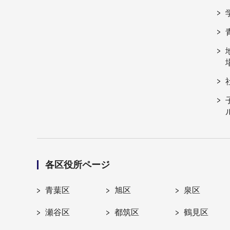
各区役所ページ
青葉区
旭区
泉区
瀬谷区
都筑区
鶴見区